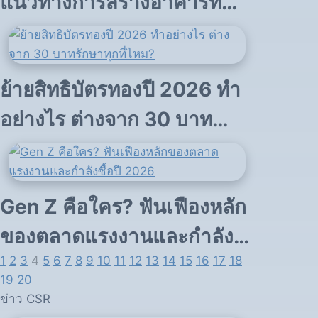
แนวทางการสร้างอาคารที่
เป็นมิตรต่อสิ่งแวดล้อม
ย้ายสิทธิบัตรทองปี 2026 ทำ
อย่างไร ต่างจาก 30 บาท
รักษาทุกที่ไหม?
Gen Z คือใคร? ฟันเฟืองหลัก
ของตลาดแรงงานและกำลัง
1
2
3
4
5
6
7
8
9
10
11
12
13
14
15
16
17
18
ซื้อปี 2026
19
20
ข่าว CSR