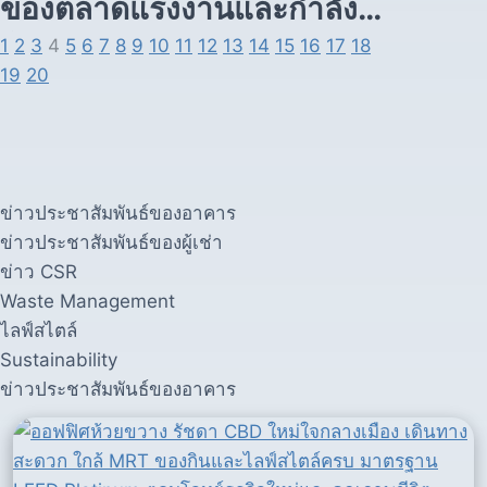
ของตลาดแรงงานและกำลัง
1
2
3
4
5
6
7
8
9
10
11
12
13
14
15
16
17
18
ซื้อปี 2026
19
20
ข่าวประชาสัมพันธ์ของอาคาร
ข่าวประชาสัมพันธ์ของผู้เช่า
ข่าว CSR
Waste Management
ไลฟ์สไตล์
Sustainability
ข่าวประชาสัมพันธ์ของอาคาร