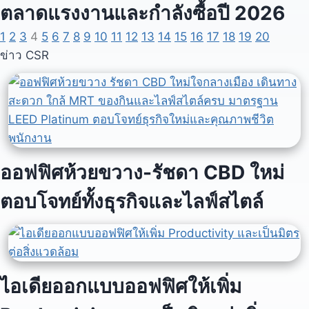
ตลาดแรงงานและกำลังซื้อปี 2026
1
2
3
4
5
6
7
8
9
10
11
12
13
14
15
16
17
18
19
20
ข่าว CSR
ออฟฟิศห้วยขวาง-รัชดา CBD ใหม่
ตอบโจทย์ทั้งธุรกิจและไลฟ์สไตล์
ไอเดียออกแบบออฟฟิศให้เพิ่ม