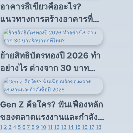
อาคารสีเขียวคืออะไร?
แนวทางการสร้างอาคารที่
เป็นมิตรต่อสิ่งแวดล้อม
ย้ายสิทธิบัตรทองปี 2026 ทำ
อย่างไร ต่างจาก 30 บาท
รักษาทุกที่ไหม?
Gen Z คือใคร? ฟันเฟืองหลัก
ของตลาดแรงงานและกำลัง
1
2
3
4
5
6
7
8
9
10
11
12
13
14
15
16
17
18
ซื้อปี 2026