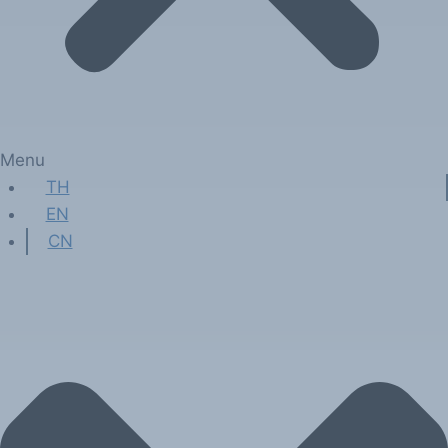
Menu
TH
EN
CN