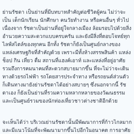
ย่านรัชดา
เป็นย่านที่มีบทบาทสำคัญต่อชีวิตผู้คน ไม่ว่าจะ
เป็น เด็กนักเรียน นักศึกษา คนวัยทำงาน หรือคนอื่นๆ ทั่วไป
เนื่องจาก
รัชดา
เป็นย่านที่อยู่ใจกลางเมือง ล้อมรอบไปด้วยสิ่ง
อำนวยความสะดวกแบบครบครัน และยังมีสิ่งที่ตอบโจทย์ทุก
ไลฟ์สไตล์ของทุกคน อีกทั้ง
รัชดา
ก็ยังเป็นศูนย์กลางของ
แหล่งเศรษฐกิจที่สำคัญด้วย เพราะมีทั้งห้างสรรพสินค้า แหล่ง
ช็อป กิน เที่ยว ดื่ม สถานที่แฮงค์เอาท์ และแหล่งที่อยู่อาศัย
รวมถึงการคมนาคมที่สะดวกสบายมากขึ้น ที่จะไม่ว่าจะเดิน
ทางด้วยรถไฟฟ้า รถโดยสารประจำทาง หรือรถยนต์ส่วนตัว
ก็เดินทางมายัง
ย่านรัชดา
ได้อย่างสบายๆ ซึ่งนอกจากนี้
รัช
ดา
เอง ก็ยังเป็นย่านที่รวมความหลากหลายของวัฒนธรรม
และเป็นศูนย์รวมของนักท่องเที่ยวชาวต่างชาติอีกด้วย
จะเห็นได้ว่า บริเวณ
ย่านรัชดา
นั้นมีพัฒนาการที่ก้าวไกลมาก
และมีแนวโน้มที่จะพัฒนามากขึ้นไปอีกในอนาคต การอาศัย