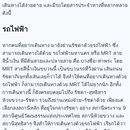
เดินทางได้ง่ายดาย และมีรถโดยสารประจำทางที่หลากหลาย
ดังนี้
รถไฟฟ้า
หากคนที่อยากเดินทาง มายัง
ย่านรัชดา
ด้วยรถไฟฟ้า ซึ่ง
สามารถเดินทางได้ด้วย รถไฟฟ้ามหานคร หรือ MRT สาย
สีน้ำเงิน ที่มีต้นสายและปลายสาย คือ บางซื่อ-ท่าพระ โดย
MRT สายสีน้ำเงินขบวนนี้ เป็นขบวนรถที่วิ่งผ่าน เส้นถนน
รัชดา
ภิเษกทั้งเส้น
เลยก็ว่าได้ จึงทำให้คนที่อยากเดินทางด้วย
รถไฟฟ้า ก็สามารถเดินทางด้วย MRT ได้ไม่ยากนัก อีกทั้ง
การเดินทางนี้ ก็ยังครอบคลุมไปถึง รัชดา-
สุทธิสาร
ห้วยขวาง
–
รัชดา
รวมถึงย่าน
เหม่งจ๋าย
–
รัชดา
ด้วย เพียงแค่
เลือกลงสถานีหลัก ที่อยู่ใจกลาง
รัชดา
อย่าง สถานีพระราม 9
สถานีศูนย์วัฒนธรรมแห่งประเทศไทย สถานีห้วยขวาง และ
สถานี
สุทธิสาร
จึงทำให้การเดินทางด้วยรถไฟฟ้า เรียกได้ว่า