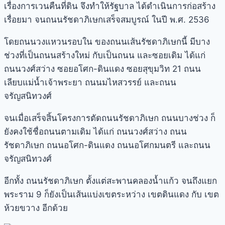
เรื่องการเวนคืนที่ดิน จึงทำให้รัฐบาล ได้ดำเนินการก่อสร้าง
เรื่อยมา จนถนน
รัชดา
ภิเษกเสร็จสมบูรณ์ ในปี พ.ศ. 2536
โดยถนนวงแหวนรอบใน ของถนนเส้น
รัชดา
ภิเษกนี้ มีบาง
ช่วงที่เป็นถนนสร้างใหม่ กับเป็นถนน และซอยเดิม ได้แก่
ถนนวงศ์สว่าง ซอยอโศก-ดินแดง ซอยสุขุมวิท 21 ถนน
เลียบแม่น้ำเจ้าพระยา ถนนมไหสวรรย์ และถนน
จรัญสนิทวงศ์
จนเมื่อเสร็จสิ้นโครงการตัดถนน
รัชดา
ภิเษก ถนนบางช่วง ก็
ยังคงใช้ชื่อถนนตามเดิม ได้แก่ ถนนวงศ์สว่าง ถนน
รัชดา
ภิเษก ถนนอโศก-ดินแดง ถนนอโศกมนตรี และถนน
จรัญสนิทวงศ์
อีกทั้ง ถนน
รัชดา
ภิเษก ตั้งแต่สะพานคลองน้ำแก้ว จนถึงแยก
พระราม 9 ก็ยังเป็นเส้นแบ่งเขตระหว่าง เขตดินแดง กับ เขต
ห้วยขวาง อีกด้วย